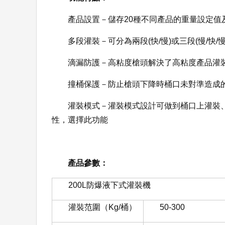
產品設置－儲存20種不同產品的重量設定值
多段灌裝－可分為兩段(快/慢)或三段(慢/快
滴漏防護－高粘度槍頭解決了高粘度產品灌
撞桶保護－防止槍頭下降時桶口未對準造成
灌裝模式－灌裝模式設計可做到桶口上灌裝
性，選擇此功能
產品參數：
200L防爆液下式灌裝機
灌裝范圍（Kg/桶）
50-300