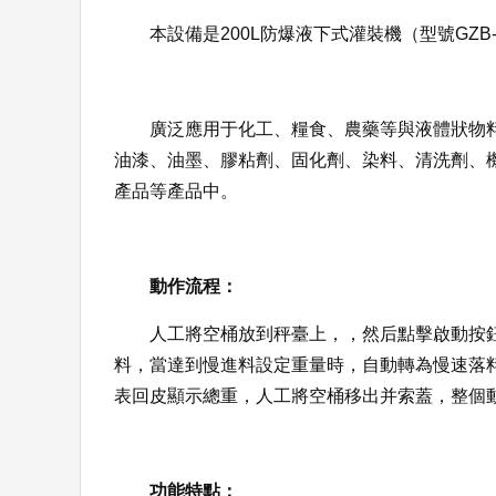
本設備是200L防爆液下式灌裝機（型號GZB-2
廣泛應用于化工、糧食、農藥等與液體狀物
油漆、油墨、膠粘劑、固化劑、染料、清洗劑、
產品等產品中。
動作流程：
人工將空桶放到秤臺上，，然后點擊啟動按
料，當達到慢進料設定重量時，自動轉為慢速落
表回皮顯示總重，人工將空桶移出并索蓋，整個
功能特點：