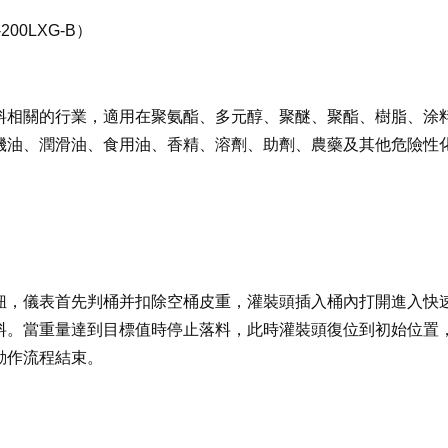
00LXG-B）
料相關的行業，適用在聚氨酯、多元醇、聚醚、聚酯、樹脂、涂
機油、潤滑油、食用油、香精、溶劑、助劑、農藥及其他危險性
鈕，儀表首先判桶并扣除空桶皮重，灌裝頭插入桶內打開進入快
料。當重量達到目標值時停止落料，此時灌裝頭復位到初始位置
動作流程結束。