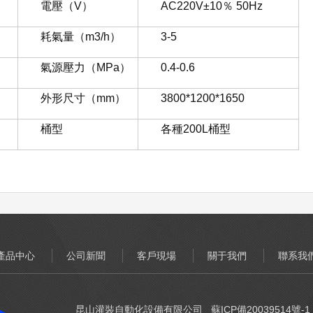
電壓（V）
AC220V±10％ 50Hz
耗氣量（m3/h）
3-5
氣源壓力（MPa）
0.4-0.6
外形尺寸（mm）
3800*1200*1650
桶型
各種200L桶型
產品中心
公司新聞
客戶現場
關于我們
聯系我
昆山灌裝自動化設備有限公司
蘇ICP備20039514號-1