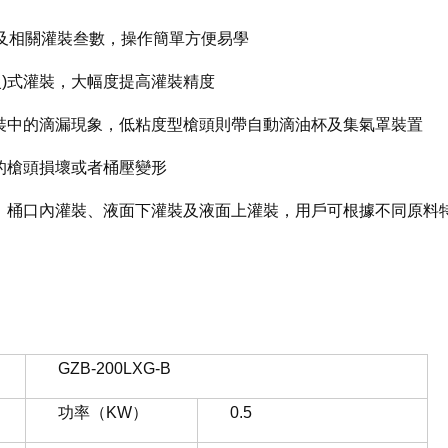
及相關灌裝叁數，操作簡單方便易學
/慢)式灌裝，大幅度提高灌裝精度
裝中的滴漏現象，低粘度型槍頭則帶自動滴油杯及集氣罩裝置
的槍頭損壞或者桶壓變形
、桶口內灌裝、液面下灌裝及液面上灌裝，用戶可根據不同原料
GZB-200LXG-B
功率（KW）
0.5