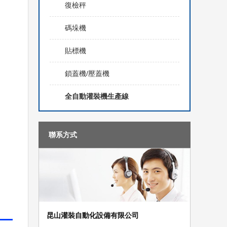
復檢秤
碼垛機
貼標機
鎖蓋機/壓蓋機
全自動灌裝機生產線
聯系方式
昆山灌裝自動化設備有限公司