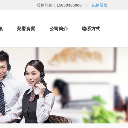
服務熱線：
15850385088
|
在線留言
訊
榮譽資質
公司簡介
聯系方式