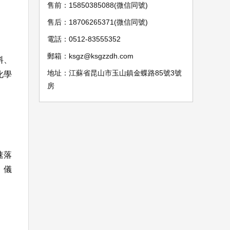
售前：15850385088(微信同號)
售后：18706265371(微信同號)
電話：0512-83555352
郵箱：ksgz@ksgzzdh.com
料、
地址：江蘇省昆山市玉山鎮金蝶路85號3號
化學
房
速落
，儀