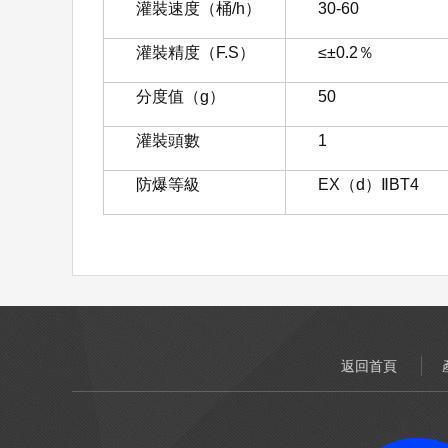
灌裝速度（桶/h）
30-60
灌裝精度（F.S）
≤±0.2％
分度值（g）
50
灌裝頭數
1
防爆等級
EX（d）ⅡBT4
返回首頁