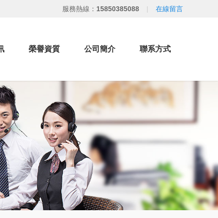
服務熱線：
15850385088
|
在線留言
訊
榮譽資質
公司簡介
聯系方式