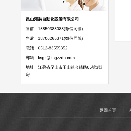
昆山灌裝自動化設備有限公司
售前：15850385088(微信同號)
售后：18706265371(微信同號)
電話：0512-83555352
郵箱：ksgz@ksgzzdh.com
地址：江蘇省昆山市玉山鎮金蝶路85號3號
房
返回首頁