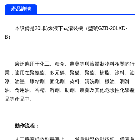
產品詳情
本設備是20L防爆液下式灌裝機（型號GZB-20LXD-
B）
廣泛應用于化工、糧食、農藥等與液體狀物料相關的行
業，適用在聚氨酯、多元醇、聚醚、聚酯、樹脂、涂料、油
漆、油墨、膠粘劑、固化劑、染料、清洗劑、機油、潤滑
油、食用油、香精、溶劑、助劑、農藥及其他危險性化學產
品等產品中。
動作流程：
人工將空桶放到秤臺上，，然后點擊啟動按鈕，儀表首