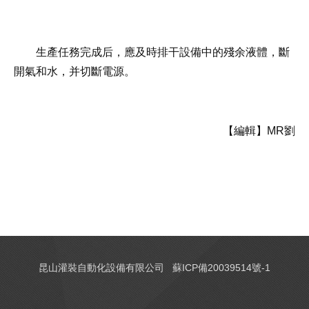
生產任務完成后，應及時排干設備中的殘余液體，斷
開氣和水，并切斷電源。
【編輯】MR劉
昆山灌裝自動化設備有限公司
蘇ICP備20039514號-1